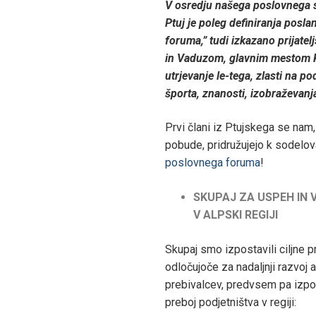
V osredju našega poslovnega 
Ptuj je poleg definiranja posl
foruma,” tudi izkazano prijate
in Vaduzom, glavnim mestom K
utrjevanje le-tega, zlasti na p
športa, znanosti, izobraževan
Prvi člani iz Ptujskega se nam
pobude, pridružujejo k sodelo
poslovnega foruma
!
SKUPAJ ZA USPEH IN
V ALPSKI REGIJI
Skupaj smo izpostavili ciljne p
odločujoče za nadaljnji razvoj a
prebivalcev, predvsem pa izpos
preboj podjetništva v regiji: