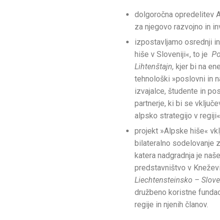
dolgoročna opredelitev
za njegovo razvojno in in
izpostavljamo osrednji in
hiše v Sloveniji«, to je
Po
Lihtenštajn,
kjer bi na en
tehnološki »poslovni in n
izvajalce, študente in pos
partnerje, ki bi se vključ
alpsko strategijo v regiji«
projekt »Alpske hiše« vkl
bilateralno sodelovanje z
katera nadgradnja je naše
predstavništvo v Kneževin
Liechtensteinsko – Slove
družbeno koristne fundacij
regije in njenih članov.