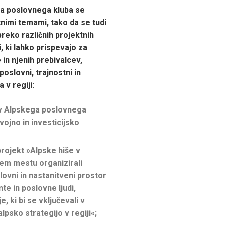
a poslovnega kluba se
tnimi temami, tako da se tudi
preko različnih projektnih
, ki lahko prispevajo za
 in njenih prebivalcev,
oslovni, trajnostni in
 v regiji:
v Alpskega poslovnega
ojno in investicijsko
projekt »Alpske hiše v
enem mestu organizirali
lovni in nastanitveni prostor
te in poslovne ljudi,
e, ki bi se vključevali v
lpsko strategijo v regiji«;