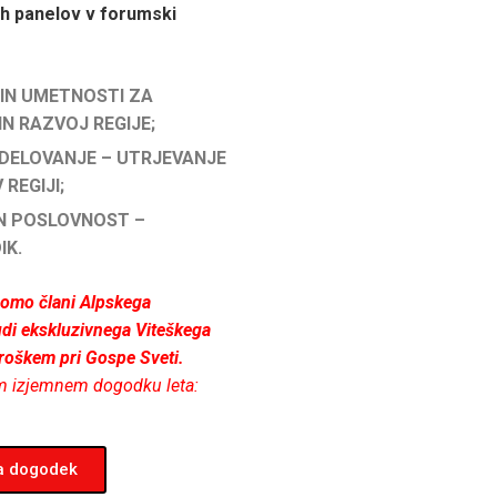
ih panelov v forumski
IN UMETNOSTI ZA
N RAZVOJ REGIJE;
DELOVANJE – UTRJEVANJE
REGIJI;
N POSLOVNOST –
IK.
 bomo člani Alpskega
udi ekskluzivnega Viteškega
oroškem pri Gospe Sveti.
tem izjemnem dogodku leta:
na dogodek