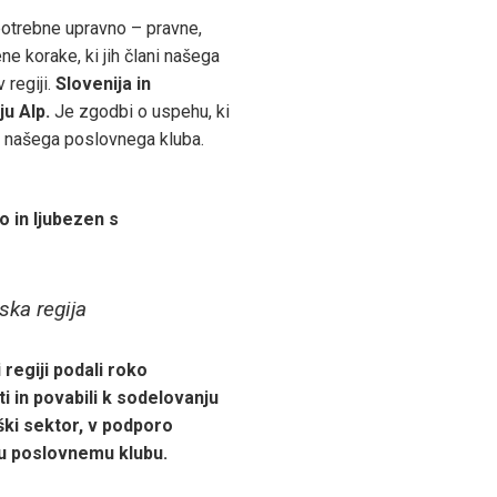
potrebne upravno – pravne,
e korake, ki jih člani našega
 regiji.
Slovenija in
ju Alp.
Je zgodbi o uspehu, ki
ni našega poslovnega kluba.
o in ljubezen s
ska regija
regiji podali roko
i in povabili k sodelovanju
ški sektor, v podporo
 poslovnemu klubu.