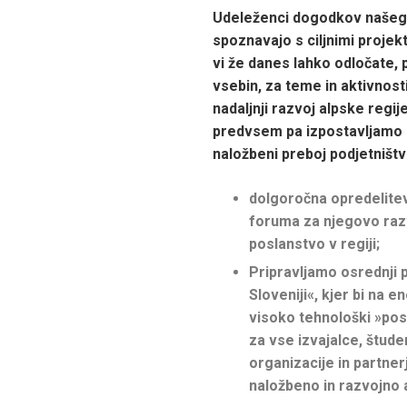
Udeleženci dogodkov našeg
spoznavajo s ciljnimi projek
vi že danes lahko odločate, 
vsebin, za teme in aktivnosti
nadaljnji razvoj alpske regije
predvsem pa izpostavljamo p
naložbeni preboj podjetništva
dolgoročna opredelite
foruma za njegovo razv
poslanstvo v regiji;
Pripravljamo osrednji 
Sloveniji«, kjer bi na 
visoko tehnološki »pos
za vse izvajalce, študen
organizacije in partnerj
naložbeno in razvojno a