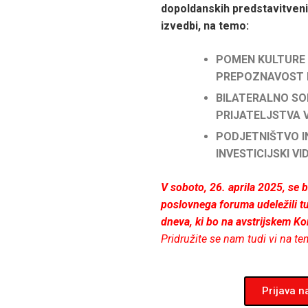
dopoldanskih predstavitven
izvedbi, na temo:
POMEN KULTURE 
PREPOZNAVOST I
BILATERALNO SO
PRIJATELJSTVA V 
PODJETNIŠTVO I
INVESTICIJSKI VID
V soboto, 26. aprila 2025, se
poslovnega foruma udeležili t
dneva, ki bo na avstrijskem K
Pridružite se nam tudi vi na 
Prijava 