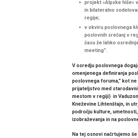
projekt »Alpske hiše« v
in bilateralno sodelova
regije;
v okviru poslovnega kl
poslovnih srečanj v re
času že lahko osredinj
meeting”.
V osredju poslovnega dogaja
omenjenega definiranja pos
poslovnega foruma,” kot ne 
prijateljstvo med starodavni
mestom v regiji) in Vaduz
Kneževine Lihtenštajn, in utr
področju kulture, umetnosti,
izobraževanja in na poslovn
Na tej osnovi načrtujemo še 