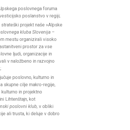
 Alpskega poslovnega foruma
vesticijsko poslanstvo v regiji;
 strateški projekt naše »Alpske
slovnega kluba Slovenija –
em mestu organizirali visoko
astanitveni prostor za vse
lovne ljudi, organizacije in
evali v naložbeno in razvojno
;
jučuje poslovno, kulturno in
a skupne cilje makro-regije,
 kulturno in projektno
i Lihtenštajn, kot
nski poslovni klub,
v obliki
e ali trusta, ki deluje v dobro