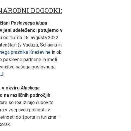
NARODNI DOGODKI:
 člani
Poslovnega kluba
avljeni udeleženci potujemo v
u od 15. do 18. avgusta 2022
tenštajn (v Vaduzu, Schaanu in
vnega praznika Kneževine
in ob
še poslovne partnerje in imeli
avništvo našega poslovnega
J!
, v okviru
Alpskega
o na različnih področjih
ure se realizirajo čudovite
a v vsej svoji polnosti, v
nosti do športa in turizma –
korak.