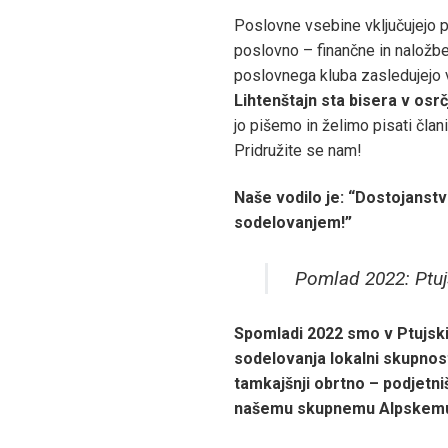
Poslovne vsebine vključujejo 
poslovno – finančne in naložben
poslovnega kluba zasledujejo v
Lihtenštajn sta bisera v osrč
jo pišemo in želimo pisati čla
Pridružite se nam!
Naše vodilo je: “Dostojanstv
sodelovanjem!”
Pomlad 2022: Ptuj
Spomladi 2022 smo v Ptujski 
sodelovanja lokalni skupnost
tamkajšnji obrtno – podjetni
našemu skupnemu Alpskemu