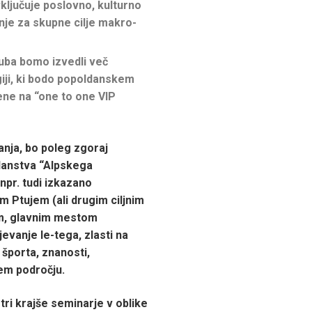
ključuje poslovno, kulturno
nje za skupne cilje makro-
uba bomo izvedli več
giji, ki bodo popoldanskem
ene na “one to one VIP
nja, bo poleg zgoraj
lanstva “Alpskega
npr. tudi izkazano
m Ptujem (ali drugim ciljnim
om, glavnim mestom
jevanje le-tega, zlasti na
 športa, znanosti,
em področju.
tri krajše seminarje v oblike