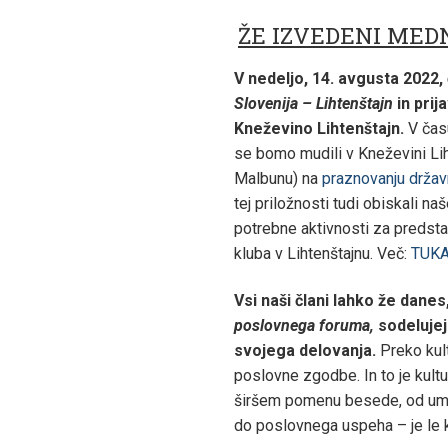
ŽE IZVEDENI MED
V nedeljo, 14. avgusta 2022,
Slovenija – Lihtenštajn
in prij
Kneževino Lihtenštajn.
V čas
se bomo mudili v Kneževini Lih
Malbunu) na
praznovanju drža
tej priložnosti tudi obiskali na
potrebne aktivnosti za predst
kluba v Lihtenštajnu. Več:
TUKA
Vsi naši člani lahko že danes
poslovnega foruma,
sodelujej
svojega delovanja.
Preko kult
poslovne zgodbe. In to je kultur
širšem pomenu besede, od umet
do poslovnega uspeha – je le 