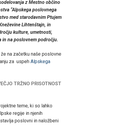
sodelovanja z Mestno občino
anstva “Alpskega poslovnega
ljstvo med starodavnim Ptujem
neževine Lihtenštajn, in
odročju kulture, umetnosti,
ja in na poslovnem področju.
, že na začetku naše poslovne
vanju za uspeh
Alpskega
 VEČJO TRŽNO PRISOTNOST
rojektne teme, ki so lahko
lpske regije in njenih
tavlja poslovni in naložbeni